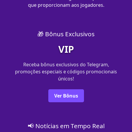
que proporcionam aos jogadores.
🎁 Bônus Exclusivos
VIP
Receba bônus exclusivos do Telegram,
promoções especiais e códigos promocionais
únicos!
Ver Bônus
📢 Notícias em Tempo Real