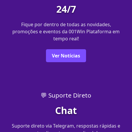
24/7
Fique por dentro de todas as novidades,
promoções e eventos da 001Win Plataforma em
tempo real!
Ver Notícias
💬 Suporte Direto
Chat
Suporte direto via Telegram, respostas rápidas e