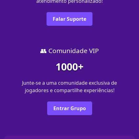
atendimento personalizado!
Falar Suporte
👥 Comunidade VIP
1000+
Junte-se a uma comunidade exclusiva de
jogadores e compartilhe experiências!
Entrar Grupo