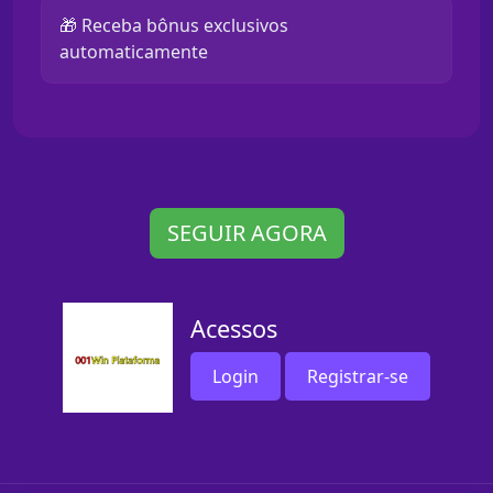
🎁 Receba bônus exclusivos
automaticamente
SEGUIR AGORA
Acessos
Login
Registrar-se