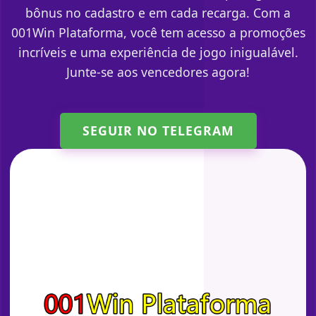
bônus no cadastro e em cada recarga. Com a
001Win Plataforma, você tem acesso a promoções
incríveis e uma experiência de jogo inigualável.
Junte-se aos vencedores agora!
SEGUIR NO TELEGRAM