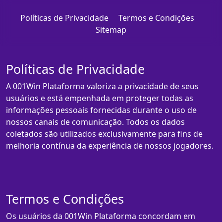
Políticas de Privacidade
Termos e Condições
Sitemap
Políticas de Privacidade
A 001Win Plataforma valoriza a privacidade de seus
usuários e está empenhada em proteger todas as
informações pessoais fornecidas durante o uso de
nossos canais de comunicação. Todos os dados
coletados são utilizados exclusivamente para fins de
melhoria contínua da experiência de nossos jogadores.
Termos e Condições
Os usuários da 001Win Plataforma concordam em